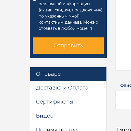
рекламной информации
(акции, скидки, предложения)
по указанным мной
контактным данным. Можно
отозвать в любой момент
Отправить
О товаре
Опи
Доставка и Оплата
Сертификаты
Видео
Так
Преимущества