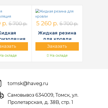
 р.
5 260 р.
6 700 р.
6 700 р.
идкая
Жидкая резина
оизоляция
для кровли
аказать
Заказать
а складе
На складе
tomsk@haveg.ru
Самовывоз
634009
,
Томск,
ул.
Пролетарская, д. 38В, стр. 1