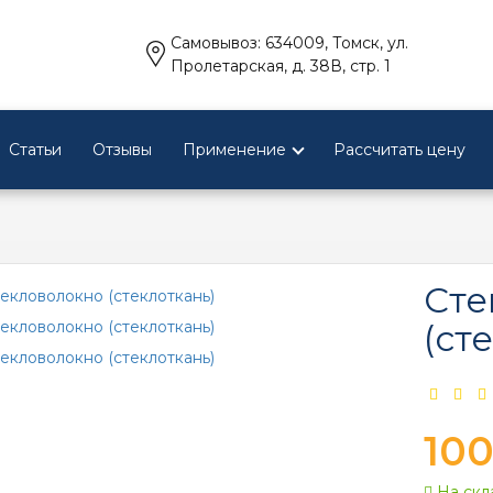
Самовывоз: 634009, Томск, ул.
Пролетарская, д. 38В, стр. 1
Статьи
Отзывы
Применение
Рассчитать цену
Сте
(ст
100
На скл